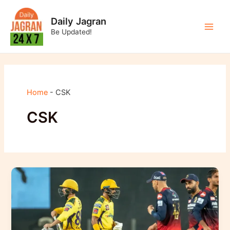
Skip
to
Daily Jagran
content
Be Updated!
Main
Men
Home
-
CSK
CSK