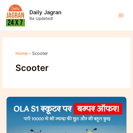
Skip
to
Daily Jagran
content
Be Updated!
Main
Men
Home
-
Scooter
Scooter